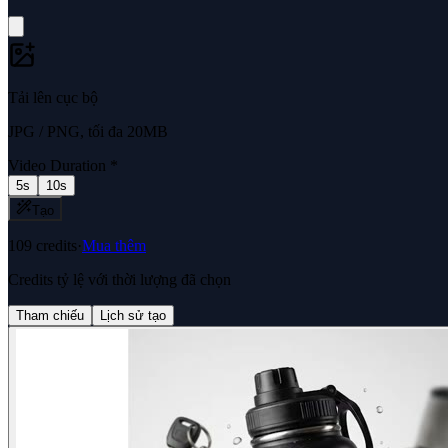
Tải lên cục bộ
JPG / PNG, tối đa 20MB
Video Duration
*
5s
10s
Tạo
109
credits
·
Mua thêm
Credits tỷ lệ với thời lượng đã chọn
Tham chiếu
Lịch sử tạo