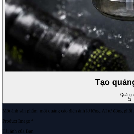
Tạo quảng
Quảng 
Một ảnh sản phẩm, một quảng cáo điện ảnh lơ lửng. AI tự động phối 
Product Image
*
Tải ảnh của Bạn