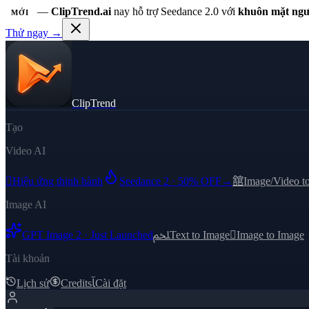
—
ClipTrend.ai
nay hỗ trợ Seedance 2.0 với
khuôn mặt ngư
MỚI
Thử ngay →
ClipTrend
Tạo
Video AI

Hiệu ứng thịnh hành
Seedance 2 · 50% OFF
→
舘
Image/Video t
Image AI
GPT Image 2 · Just Launched
ﶅ
Text to Image

Image to Image
Tài khoản
Lịch sử
Credits
ﺂ
Cài đặt