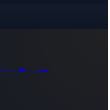

﯑
d
Video Edit
Motion Control