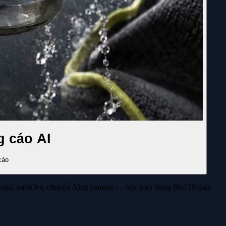
 cáo AI
cáo
màu, particles, chuyển động camera — bàn giao trong 60-120 giây.