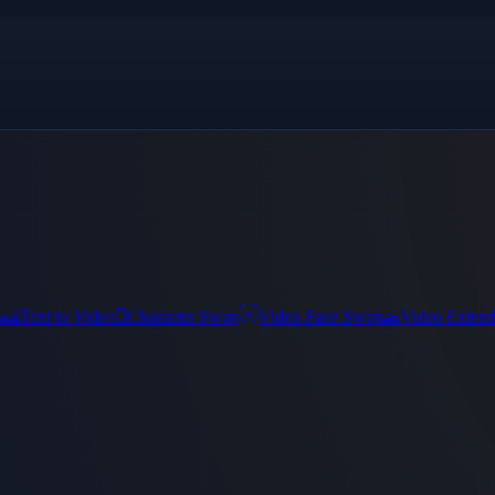
ﵾ

ﻀ
Text to Video
Character Swap
Video Face Swap
Video Exten