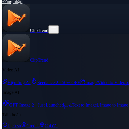
Đăng nhập
ClipTrend
ClipTrend
Video AI
舘
Hiệu ứng AI
Seedance 2 · 50% OFF
Image/Video to Video
Image AI
ﶅ

GPT Image 2 · Just Launched
Text to Image
Image to Image
Tài khoản
Lịch sử
Credits
Cài đặt