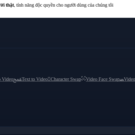
ời thật
, tính năng độc quyền cho người dùng của chúng tôi
o Video
ﵾ
Text to Video

Character Swap
Video Face Swap
ﻀ
Video