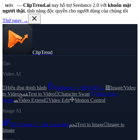
—
ClipTrend.ai
nay hỗ trợ Seedance 2.0 với
khuôn mặt
MỚI
người thật
, tính năng độc quyền cho người dùng của chúng tôi
Thử ngay →
ClipTrend
Tạo
Video AI

Hiệu ứng thịnh hành
Seedance 2 · 50% OFF
→
舘
Image/Video
to Video
ﵾ
Text to Video

Character Swap
Video Face
Swap
ﻀ
Video Extend

Video Edit
Motion Control
Image AI
GPT Image 2 · Just Launched
ﶅ
Text to Image

Image to
Image