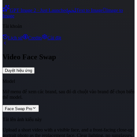
ﶅ

GPT Image 2 · Just Launched
Text to Image
Image to
Image
Tài khoản
Lịch sử
Credits
Cài đặt
Video Face Swap
Duyệt hiệu ứng
Model
Mở menu để xem các brand, sau đó di chuột vào brand để chọn biến
thể model.
Face Swap Pro
Tải lên ảnh kiểu này
Upload a short video with a visible face, and a front-facing close-up
portrait photo as the replacement face. Clear lighting, no sunglasses.