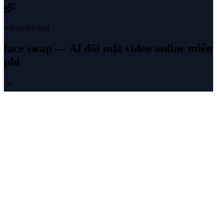
About this tool
face swap — AI đổi mặt video online miễn
phí