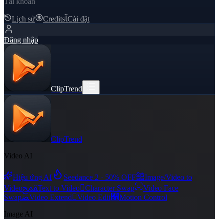
Tài khoản
Lịch sử
Credits
ﺂ
Cài đặt
Đăng nhập
ClipTrend
ClipTrend
Video AI
舘
Hiệu ứng AI
Seedance 2 · 50% OFF
Image/Video to
ﵾ

Video
Text to Video
Character Swap
Video Face
ﻀ

﯑
Swap
Video Extend
Video Edit
Motion Control
Image AI