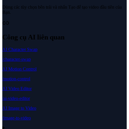
Dùng các tùy chọn bên trái và nhấn Tạo để tạo video đầu tiên của
Bạn.
Công cụ AI liên quan
AI Character Swap
/character-swap
AI Motion Control
/motion-control
AI Video Editor
/ai-video-editor
AI Image to Video
/image-to-video