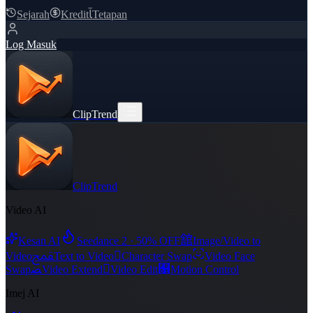
Sejarah
Kredit
ﺂ
Tetapan
Log Masuk
ClipTrend
ClipTrend
Video AI
舘
Kesan AI
Seedance 2 · 50% OFF
Image/Video to
ﵾ

Video
Text to Video
Character Swap
Video Face
ﻀ

﯑
Swap
Video Extend
Video Edit
Motion Control
Imej AI