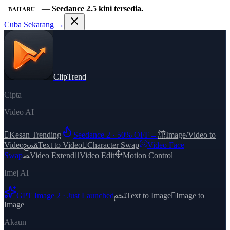
—
Seedance 2.5 kini tersedia.
BAHARU
Cuba Sekarang →
ClipTrend
Cipta
Video AI

Kesan Trending
Seedance 2 · 50% OFF
→
舘
Image/Video to
Video
ﵾ
Text to Video

Character Swap
Video Face
Swap
ﻀ
Video Extend

Video Edit
Motion Control
Imej AI
GPT Image 2 · Just Launched
ﶅ
Text to Image

Image to
Image
Akaun