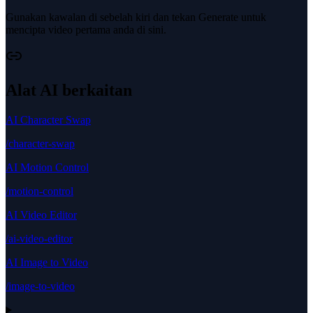
Gunakan kawalan di sebelah kiri dan tekan Generate untuk
mencipta video pertama anda di sini.
Alat AI berkaitan
AI Character Swap
/character-swap
AI Motion Control
/motion-control
AI Video Editor
/ai-video-editor
AI Image to Video
/image-to-video