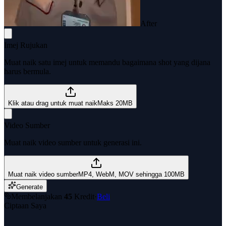
After
Imej Rujukan
Muat naik satu imej untuk memandu bagaimana shot yang dijana
harus bermula.
Klik atau drag untuk muat naik
Maks 20MB
Video Sumber
Muat naik video sumber untuk generasi ini.
Muat naik video sumber
MP4, WebM, MOV sehingga 100MB
Generate
Membelanjakan
45
Kredit
·
Beli
Ciptaan Saya