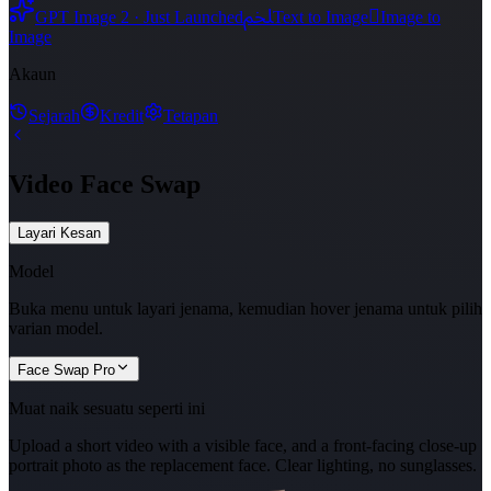
ﶅ

GPT Image 2 · Just Launched
Text to Image
Image to
Image
Akaun
Sejarah
Kredit
Tetapan
Video Face Swap
Layari Kesan
Model
Buka menu untuk layari jenama, kemudian hover jenama untuk pilih
varian model.
Face Swap Pro
Muat naik sesuatu seperti ini
Upload a short video with a visible face, and a front-facing close-up
portrait photo as the replacement face. Clear lighting, no sunglasses.