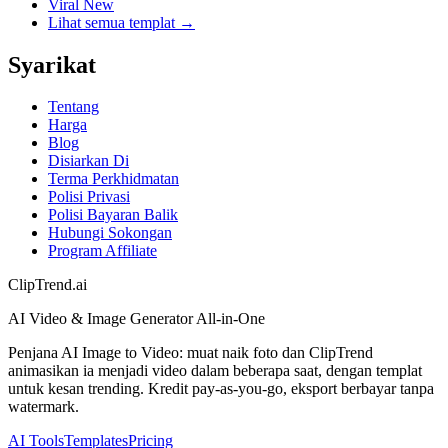
Viral New
Lihat semua templat →
Syarikat
Tentang
Harga
Blog
Disiarkan Di
Terma Perkhidmatan
Polisi Privasi
Polisi Bayaran Balik
Hubungi Sokongan
Program Affiliate
ClipTrend.ai
AI Video & Image Generator All-in-One
Penjana AI Image to Video: muat naik foto dan ClipTrend
animasikan ia menjadi video dalam beberapa saat, dengan templat
untuk kesan trending. Kredit pay-as-you-go, eksport berbayar tanpa
watermark.
AI Tools
Templates
Pricing