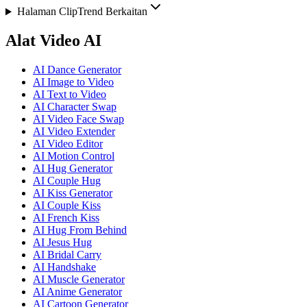
Halaman ClipTrend Berkaitan
Alat Video AI
AI Dance Generator
AI Image to Video
AI Text to Video
AI Character Swap
AI Video Face Swap
AI Video Extender
AI Video Editor
AI Motion Control
AI Hug Generator
AI Couple Hug
AI Kiss Generator
AI Couple Kiss
AI French Kiss
AI Hug From Behind
AI Jesus Hug
AI Bridal Carry
AI Handshake
AI Muscle Generator
AI Anime Generator
AI Cartoon Generator