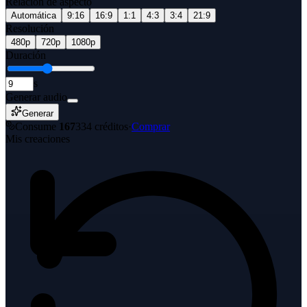
Relación de aspecto
Automática
9:16
16:9
1:1
4:3
3:4
21:9
Resolución
480p
720p
1080p
Duración
s
Generar audio
Generar
Consume
167
334
créditos
·
Comprar
Mis creaciones