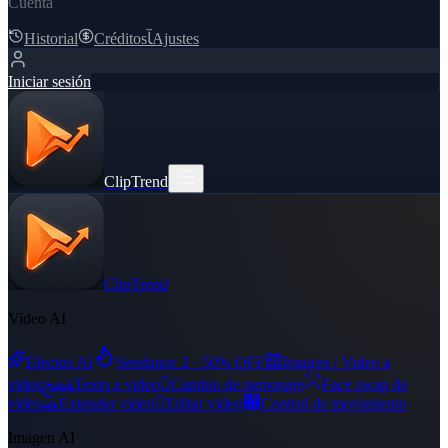
Cuenta
Historial
Créditos
ﺂ
Ajustes
Iniciar sesión
ClipTrend
ClipTrend
Video AI
舘
Efectos AI
Seedance 2 · 50% OFF
Imagen / Video a
ﵾ

video
Texto a video
Cambio de personaje
Face swap de
ﻀ

﯑
video
Extender video
Editar video
Control de movimiento
Imagen AI