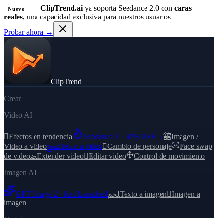
—
ClipTrend.ai
ya soporta Seedance 2.0 con
caras
Nuevo
reales
, una capacidad exclusiva para nuestros usuarios
Probar ahora →
ClipTrend
Crear
Video AI

Efectos en tendencia
Seedance 2 · 50% OFF
→
舘
Imagen /
Video a video
ﵾ
Texto a video

Cambio de personaje
Face swap
de video
ﻀ
Extender video

Editar video
Control de movimiento
Imagen AI
GPT Image 2 · Just Launched
ﶅ
Texto a imagen

Imagen a
imagen