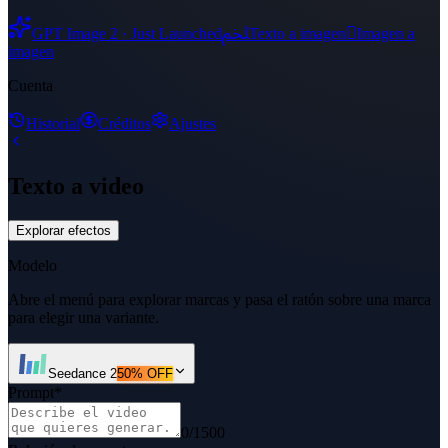
ﶅ

GPT Image 2 · Just Launched
Texto a imagen
Imagen a
imagen
Cuenta
Historial
Créditos
Ajustes
Texto a video
Explorar efectos
Modelo
Abre el menú para explorar marcas y pasa el ratón sobre una marca
para elegir una variante.
Seedance 2
50% OFF
Prompt
*
0
/
1500