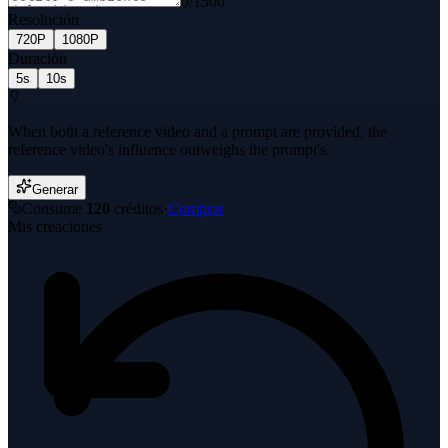
0
/
1500
Resolución
720P
1080P
Duración
5s
10s
When both a reference video and a prompt are provided, the
reference video's influence outweighs the prompt's.
Generar
Consume
120
créditos
·
Comprar
Mis creaciones