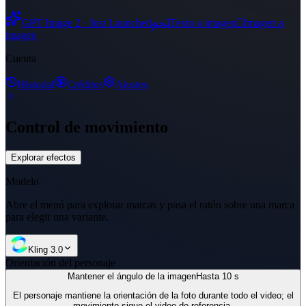
ﶅ

GPT Image 2 · Just Launched
Texto a imagen
Imagen a
imagen
Cuenta
Historial
Créditos
Ajustes
Control de movimiento
Explorar efectos
Modelo
Abre el menú para explorar marcas y pasa el ratón sobre una marca
para elegir una variante.
Kling 3.0
Orientación del personaje
Mantener el ángulo de la imagen
Hasta 10 s
El personaje mantiene la orientación de la foto durante todo el video; el
movimiento sigue el video de referencia.