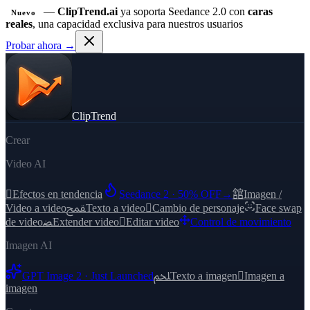
—
ClipTrend.ai
ya soporta Seedance 2.0 con
caras
Nuevo
reales
, una capacidad exclusiva para nuestros usuarios
Probar ahora →
ClipTrend
Crear
Video AI

Efectos en tendencia
Seedance 2 · 50% OFF
→
舘
Imagen /
Video a video
ﵾ
Texto a video

Cambio de personaje
Face swap
de video
ﻀ
Extender video

Editar video
Control de movimiento
Imagen AI
GPT Image 2 · Just Launched
ﶅ
Texto a imagen

Imagen a
imagen