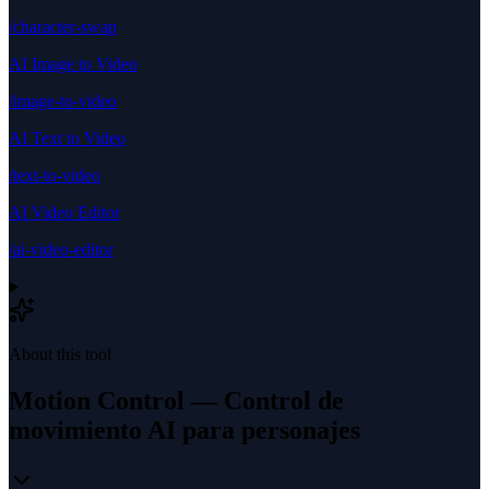
/character-swap
AI Image to Video
/image-to-video
AI Text to Video
/text-to-video
AI Video Editor
/ai-video-editor
About this tool
Motion Control — Control de
movimiento AI para personajes