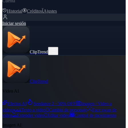
Cuenta
Historial
Créditos
ﺂ
Ajustes
Iniciar sesión
ClipTrend
ClipTrend
Video AI
舘
Efectos AI
Seedance 2 · 50% OFF
Imagen / Video a
ﵾ

video
Texto a video
Cambio de personaje
Face swap de
ﻀ

﯑
video
Extender video
Editar video
Control de movimiento
Imagen AI