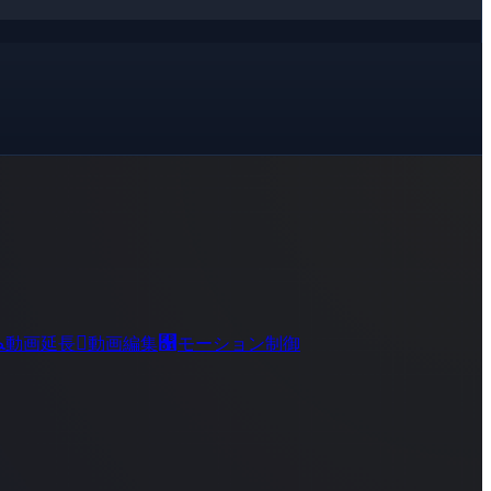
ﻀ

﯑
動画延長
動画編集
モーション制御