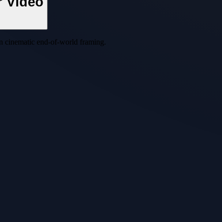
r Video
in cinematic end-of-world framing.