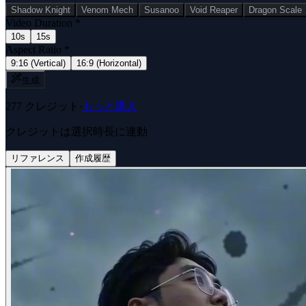
Shadow Knight
Venom Mech
Susanoo
Void Reaper
Dragon Scale
Video Duration
*
10s
15s
Aspect Ratio
*
9:16 (Vertical)
16:9 (Horizontal)
生成
277
クレジット
·
もっと購入
クレジットは選択時長に連動
リファレンス
作成履歴