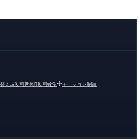
替え
ﻀ
動画延長

動画編集
モーション制御