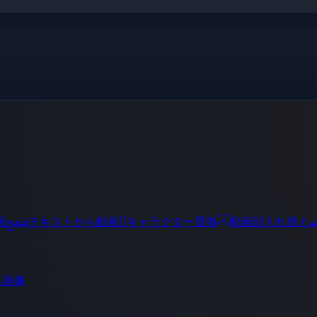
ﵾ

画
テキストから動画
キャラクター置換
動画顔入れ替え
ら画像