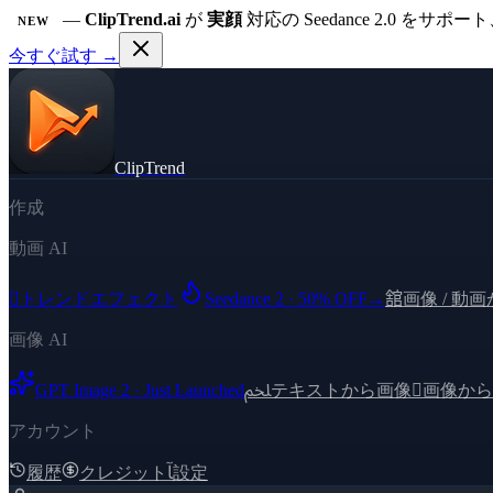
—
ClipTrend.ai
が
実顔
対応の Seedance 2.0 を
NEW
今すぐ試す →
ClipTrend
作成
動画 AI

トレンドエフェクト
Seedance 2 · 50% OFF
→
舘
画像 / 動
画像 AI
GPT Image 2 · Just Launched
ﶅ
テキストから画像

画像から
アカウント
履歴
クレジット
ﺂ
設定