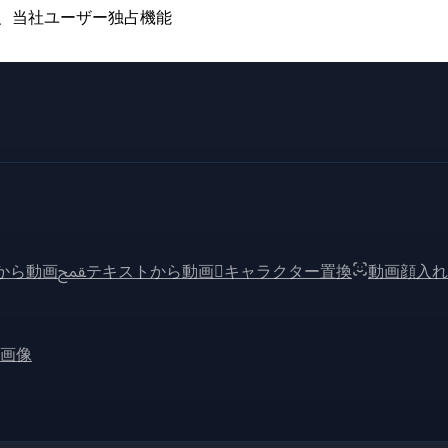
サポート、当社ユーザー独占機能
画から動画
ﵾ
テキストから動画

キャラクター置換
動画顔入れ
画像