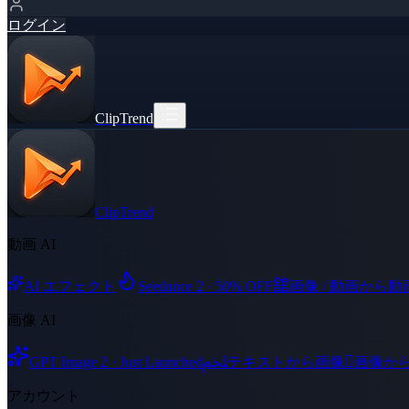
ログイン
ClipTrend
ClipTrend
動画 AI
舘
AI エフェクト
Seedance 2 · 50% OFF
画像 / 動画から動
画像 AI
ﶅ

GPT Image 2 · Just Launched
テキストから画像
画像か
アカウント