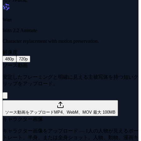
Wan
Wan 2.2 Animate
Character replacement with motion preservation.
解像度
480p
720p
ソース動画
安定したフレーミングと明確に見える主被写体を持つ短いク
リップをアップロード。
ソース動画をアップロード
MP4、WebM、MOV 最大 100MB
キャラクター画像
キャラクター画像をアップロード — 1人の人物が見えるポー
トレート、半身、または全身ショット。人物、動物、漫画キ