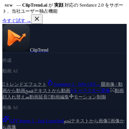
—
ClipTrend.ai
が
実顔
対応の Seedance 2.0 をサポー
NEW
ト、当社ユーザー独占機能
今すぐ試す →
ClipTrend
作成
動画 AI

トレンドエフェクト
Seedance 2 · 50% OFF
→
舘
画像 / 動
画から動画
ﵾ
テキストから動画

キャラクター置換
動画
顔入れ替え
ﻀ
動画延長

動画編集
モーション制御
画像 AI
GPT Image 2 · Just Launched
ﶅ
テキストから画像

画像か
ら画像