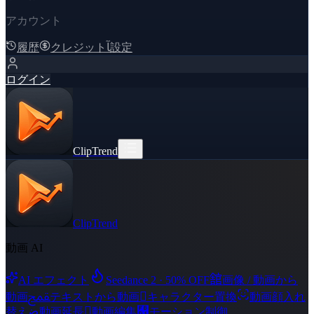
アカウント
履歴
クレジット
ﺂ
設定
ログイン
ClipTrend
ClipTrend
動画 AI
舘
AI エフェクト
Seedance 2 · 50% OFF
画像 / 動画から
ﵾ

動画
テキストから動画
キャラクター置換
動画顔入れ
ﻀ

﯑
替え
動画延長
動画編集
モーション制御