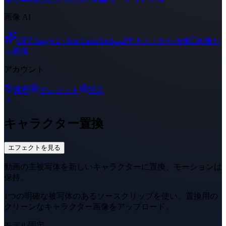
画像 AI
ﶅ

GPT Image 2 · Just Launched
テキストから画像
画像か
ら画像
アカウント
履歴
クレジット
設定
キャラクター置換
エフェクトを見る
動画の主被写体を新しいキャラクターに置換、モーションは
保持。
1つの明確な被写体のあるソースクリップを使い、置換用の
クリーンなキャラクター画像をアップロード。
モデル
固定