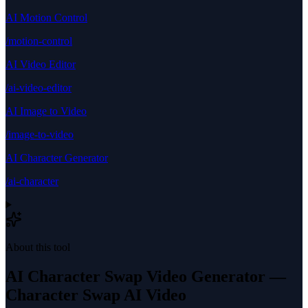
AI Motion Control
/motion-control
AI Video Editor
/ai-video-editor
AI Image to Video
/image-to-video
AI Character Generator
/ai-character
About this tool
AI Character Swap Video Generator —
Character Swap AI Video