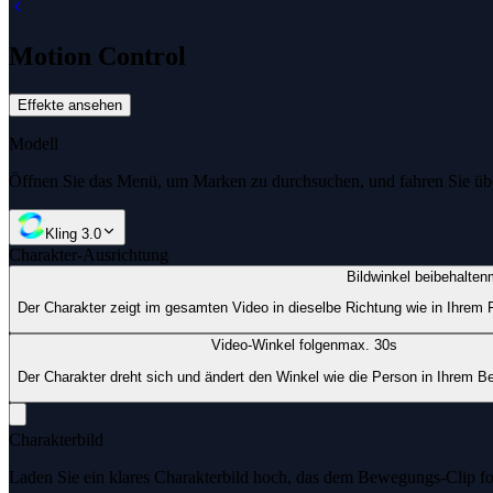
Motion Control
Effekte ansehen
Modell
Öffnen Sie das Menü, um Marken zu durchsuchen, und fahren Sie üb
Kling 3.0
Charakter-Ausrichtung
Bildwinkel beibehalten
Der Charakter zeigt im gesamten Video in dieselbe Richtung wie in Ihre
Video-Winkel folgen
max. 30s
Der Charakter dreht sich und ändert den Winkel wie die Person in Ihrem 
Charakterbild
Laden Sie ein klares Charakterbild hoch, das dem Bewegungs-Clip fol