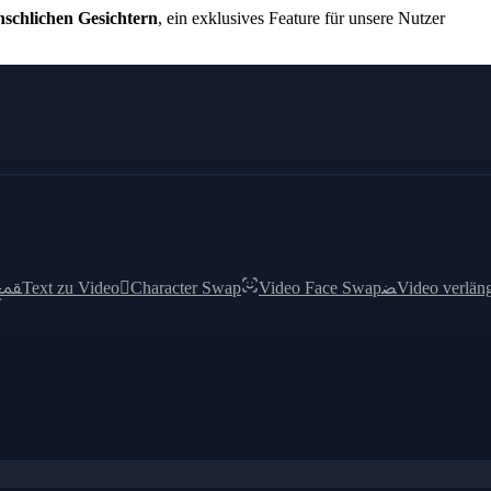
schlichen Gesichtern
, ein exklusives Feature für unsere Nutzer
ﵾ
Text zu Video

Character Swap
Video Face Swap
ﻀ
Video verlän