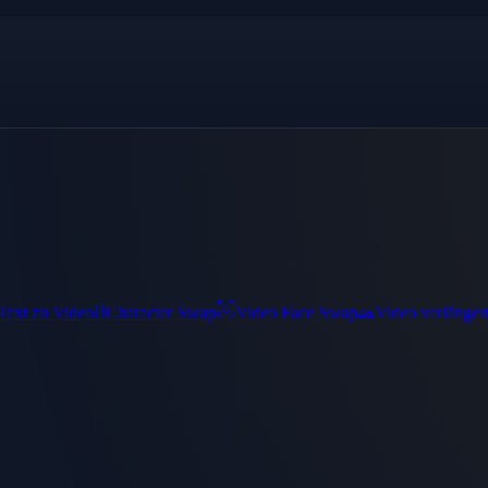

ﻀ
Text zu Video
Character Swap
Video Face Swap
Video verlänger