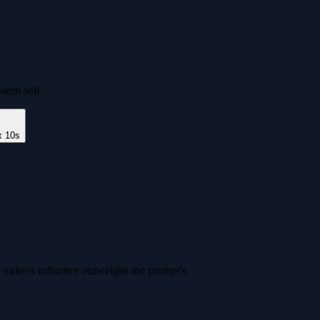
ern soll.
x 10s
 video's influence outweighs the prompt's.