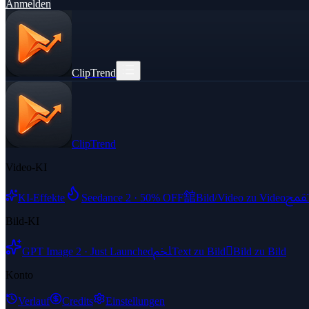
Anmelden
ClipTrend
ClipTrend
Video-KI
舘
ﵾ
KI-Effekte
Seedance 2 · 50% OFF
Bild/Video zu Video
Bild-KI
ﶅ

GPT Image 2 · Just Launched
Text zu Bild
Bild zu Bild
Konto
Verlauf
Credits
Einstellungen