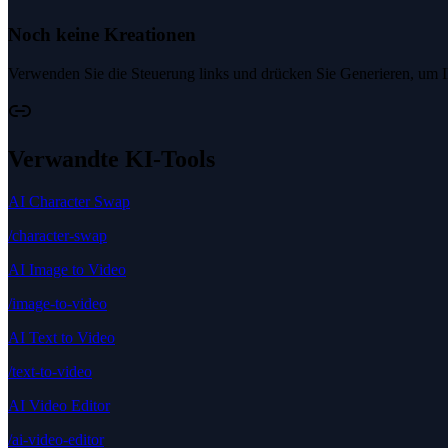
Noch keine Kreationen
Verwenden Sie die Steuerung links und drücken Sie Generieren, um Ihr
Verwandte KI-Tools
AI Character Swap
/character-swap
AI Image to Video
/image-to-video
AI Text to Video
/text-to-video
AI Video Editor
/ai-video-editor