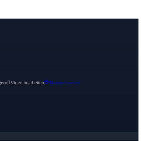
gern

Video bearbeiten
Motion Control