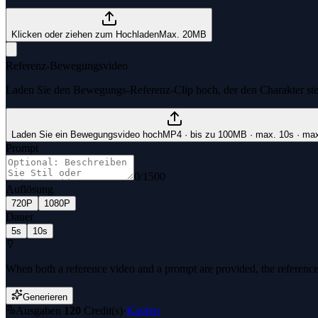
Klicken oder ziehen zum Hochladen
Max. 20MB
Referenz-Bewegungsvideo
Laden Sie den Bewegungs-Referenz-Clip hoch, der den Charakter steu
Laden Sie ein Bewegungsvideo hoch
MP4 · bis zu 100MB · max. 10s · ma
Prompt
0
/
1500
Auflösung
720P
1080P
Dauer
5s
10s
When both a reference video and a prompt are provided, the reference
Generieren
Ausgaben
120
Credit(s)
·
Kaufen