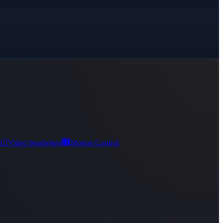

﯑
n
Video bearbeiten
Motion Control