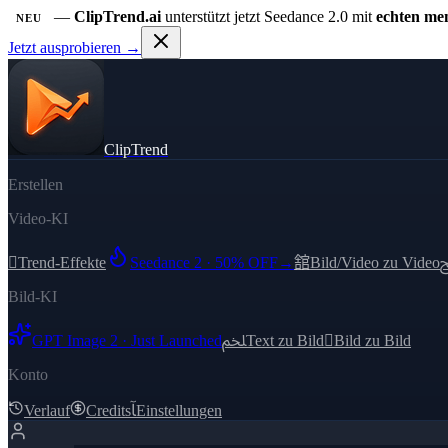
—
ClipTrend.ai
unterstützt jetzt Seedance 2.0 mit
echten men
NEU
Jetzt ausprobieren →
ClipTrend
Erstellen
Video-KI

Trend-Effekte
Seedance 2 · 50% OFF
→
舘
Bild/Video zu Video
Bild-KI
GPT Image 2 · Just Launched
ﶅ
Text zu Bild

Bild zu Bild
Konto
Verlauf
Credits
ﺂ
Einstellungen